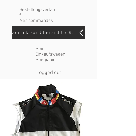
Bestellungsverlau
f
Mes commandes
Zurück zur Übersicht / Retour
Mein
Einkaufswagen
Mon panier
Logged out