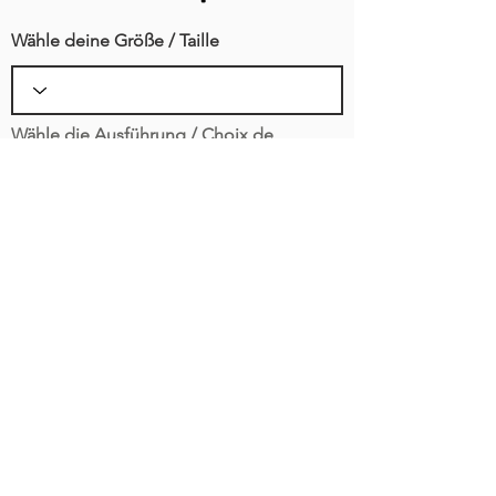
Wähle deine Größe / Taille
Wähle die Ausführung / Choix de
version
Keine Wahl Ausführung möglich
Pas de choix possible
49,00€
Als geloste/r Teilnehmer*in sind ein
Trikot und eine Fahrradhose in der
Teilnahmegebühr enthalten! Die
Größen gibst du im
Anmeldeformular an.