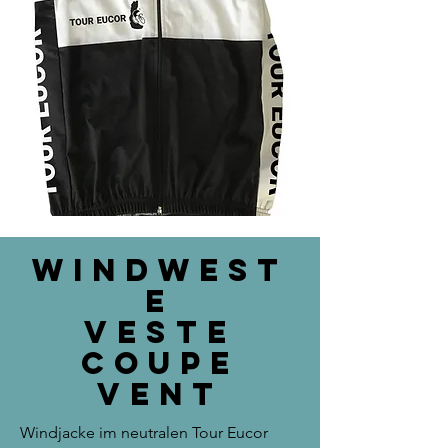
Windwest
e
Veste
coupe
vent
Windjacke im neutralen Tour Eucor