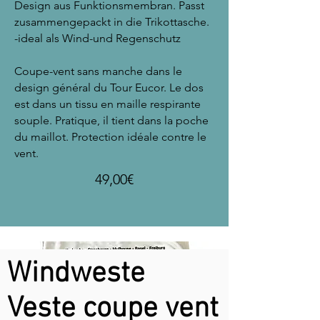
Design aus Funktionsmembran. Passt
zusammengepackt in die Trikottasche.
-ideal als Wind-und Regenschutz
Coupe-vent sans manche dans le
design général du Tour Eucor. Le dos
est dans un tissu en maille respirante
souple. Pratique, il tient dans la poche
du maillot. Protection idéale contre le
vent.
49,00€
Windweste
Veste coupe vent