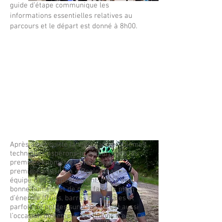
guide d’étape communique les
informations essentielles relatives au
parcours et le départ est donné à 8h00.
Après avoir quitté la ville, sans problèmes
techniques espérons-le, et parcouru les
premiers kilomètres, vient déjà la
première pause. La « Begleitteam »,
équipe d’accompagnement, est là avec sa
bonne humeur et de quoi faire le plein
d’énergie (fruits, barres de céréales et
parfois de petites surprises). C’est aussi
l’occasion de remplir ses bidons d’eau. Ces