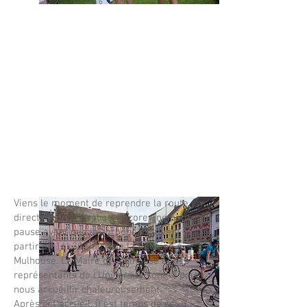
Viens le moment de reprendre la route en
direction de Mulhouse. Encore une petite
pause avant que les groupes arrivent à
partir de 16h30 Place de la Réunion à
Mulhouse. La Maire de Mulhouse et des
représentants de l’Université sont là pour
nous accueillir chaleureusement.
Après cet accueil, il est temps de se