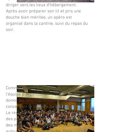
diriger vers les lieux d’hébergement.
Après avoir préparer son lit et pris une
douche bien méritée, un apéro est
organisé dans la cantine, suivi du repas du
soir.
Comme chaque soir, après le diner,
l’équipe d’organisation « Orgateam »,
donne les informations essentielles
concernant la journée du lendemain.
Le reste de la soirée reste au bon vouloir
des participants, par exemple se rappeler
des meilleurs moments de la journée
autour d’une boisson fraiche. Dans