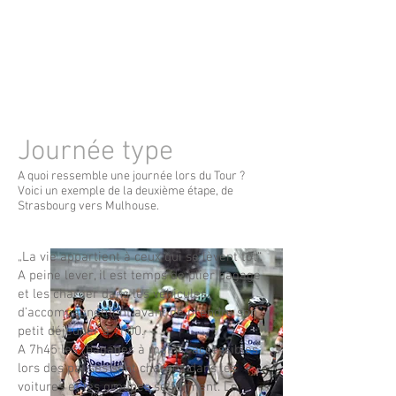
Journée type
A quoi ressemble une journée lors du Tour ?
Voici un exemple de la deuxième étape, de
Strasbourg vers Mulhouse.
„La vie appartient à ceux qui se lèvent tôt“.
A peine lever, il est temps de plier bagage
et les charger dans les véhicules
d’accompagnement avant de prendre son
petit déjeuner à 7h00.
A 7h45 les „bagages à mains“ accessibles
lors des pauses sont chargés dans les
voitures et les groupes se forment. Le